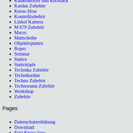
Kamerakoffer und Rucksack
Kardan Zubehör
Know-How
Kontrollzubehör
Linhof Kamera
M 679 Zubehör
Macro
Mattscheibe
Objektivplatten
Repro
Seminar
Stative
Stativköpfe
Technika Zubehör
Technikardan
Techno Zubehör
Technorama Zubehör
Workshop
Zubehör
Pages
Datenschutzerklärung
Download
Foto Know-how