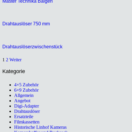
Master Technika Balgen
Drahtauslöser 750 mm
Drahtauslöserzwischenstück
1
2
Weiter
Kategorie
4×5 Zubehör
6×9 Zubehör
Allgemein
Angebot
Digi-Adapter
Drahtauslöser
Ersatzteile
Filmkassetten
Historische Linhof Kameras