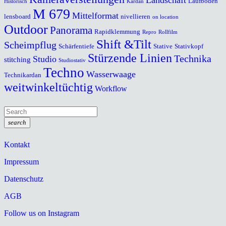
Laufboden
Historisch
Kardan
M 679
Mittelformat
lensboard
nivellieren
on location
Outdoor
Panorama
Rapidklemmung
Repro
Rollfilm
Shift &Tilt
Scheimpflug
Schärfentiefe
Stative
Stativkopf
Stürzende Linien
Technika
Studio
stitching
Studiostativ
Techno
Wasserwaage
Technikardan
weitwinkeltüchtig
Workflow
search
Kontakt
Impressum
Datenschutz
AGB
Follow us on Instagram