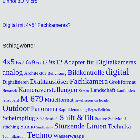
Linhof 3D Micro
Digital mit 4×5″ Fachkameras?
Schlagwörter
4x5
9x12
Adapter für Digitalkameras
6x9
6x7
6x17
digital
analog
Bildkontrolle
Architektur
Belichtung
Fachkamera
Drahtauslöser
Großformat
Digitalisieren
Kameraverstellungen
Landschaft
Laufboden
Historisch
Kardan
M 679
Mittelformat
lensboard
nivellieren
on location
Outdoor
Panorama
Rapidklemmung
Repro
Rollfilm
Shift &Tilt
Scheimpflug
Schärfentiefe
Stative
Stativkopf
Stürzende Linien
Technika
Studio
stitching
Studiostativ
Techno
Wasserwaage
Technikardan