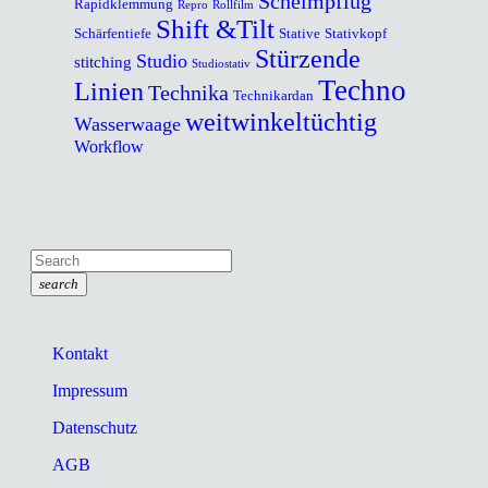
Scheimpflug
Rapidklemmung
Repro
Rollfilm
Shift &Tilt
Schärfentiefe
Stative
Stativkopf
Stürzende
Studio
stitching
Studiostativ
Techno
Linien
Technika
Technikardan
weitwinkeltüchtig
Wasserwaage
Workflow
search
Kontakt
Impressum
Datenschutz
AGB