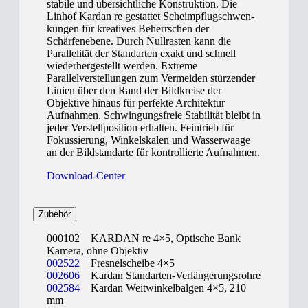
stabile und übersichtliche Konstruktion. Die
Linhof Kardan re gestattet Scheimpflug­schwen­
kungen für kreatives Beherr­schen der
Schärfenebene. Durch Null­rasten kann die
Parallelität der Stan­dar­ten exakt und schnell
wiederhergestellt werden. Extreme
Parallelverstellungen zum Ver­­meiden stürzender
Linien über den Rand der Bild­kreise der
Objektive hinaus für perfekte Architektur
Aufnahmen. Schwingungsfreie Stabilität bleibt in
jeder Verstellposition erhalten. Feintrieb für
Fokussierung, Winkelskalen und Wasserwaage
an der Bildstandarte für kontrollierte Aufnahmen.
Download-Center
Zubehör
000102 KARDAN re 4×5, Optische Bank
Kamera, ohne Objektiv
002522
Fresnelscheibe 4×5
002606
Kardan Standarten-Verlängerungsrohre
002584
Kardan Weitwinkelbalgen 4×5, 210
mm