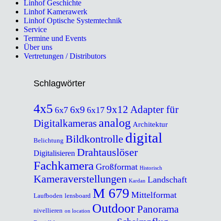
Linhof Geschichte
Linhof Kamerawerk
Linhof Optische Systemtechnik
Service
Termine und Events
Über uns
Vertretungen / Distributors
Schlagwörter
4x5
9x12
Adapter für
6x9
6x7
6x17
analog
Digitalkameras
Architektur
digital
Bildkontrolle
Belichtung
Drahtauslöser
Digitalisieren
Fachkamera
Großformat
Historisch
Kameraverstellungen
Landschaft
Kardan
M 679
Mittelformat
Laufboden
lensboard
Outdoor
Panorama
nivellieren
on location