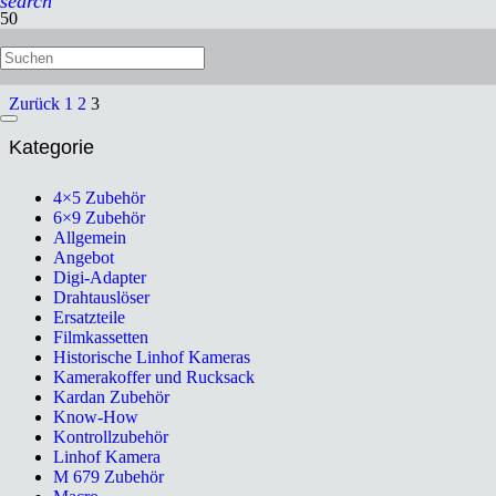
search
Ansatzlupe 3-fach, 022612
Zurück
1
2
3
Kategorie
4×5 Zubehör
6×9 Zubehör
Allgemein
Angebot
Digi-Adapter
Drahtauslöser
Ersatzteile
Filmkassetten
Historische Linhof Kameras
Kamerakoffer und Rucksack
Kardan Zubehör
Know-How
Kontrollzubehör
Linhof Kamera
M 679 Zubehör