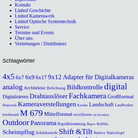
Kontakt
Linhof Geschichte
Linhof Kamerawerk
Linhof Optische Systemtechnik
Service
Termine und Events
Über uns
Vertretungen / Distributors
Schlagwörter
4x5
9x12
Adapter für Digitalkameras
6x9
6x7
6x17
digital
analog
Bildkontrolle
Architektur
Belichtung
Fachkamera
Drahtauslöser
Großformat
Digitalisieren
Kameraverstellungen
Landschaft
Laufboden
Historisch
Kardan
M 679
Mittelformat
lensboard
nivellieren
on location
Outdoor
Panorama
Rapidklemmung
Repro
Rollfilm
Shift &Tilt
Scheimpflug
Schärfentiefe
Stative
Stativkopf