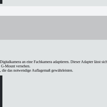
̈r TK/ST 6×9
 Digitalkamera an eine Fachkamera adaptieren. Dieser Adapter lässt si
X G-Mount versehen.
d, die das notwendige Auflagemaß gewährleisten.