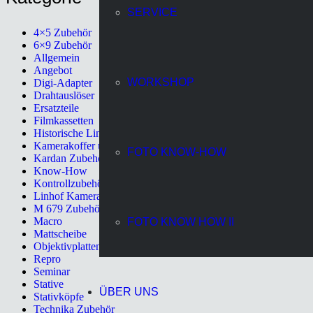
SERVICE
4×5 Zubehör
6×9 Zubehör
Allgemein
Angebot
WORKSHOP
Digi-Adapter
Drahtauslöser
Ersatzteile
Filmkassetten
Historische Linhof Kameras
Kamerakoffer und Rucksack
FOTO KNOW-HOW
Kardan Zubehör
Know-How
Kontrollzubehör
Linhof Kamera
M 679 Zubehör
Macro
FOTO KNOW HOW II
Mattscheibe
Objektivplatten
Repro
Seminar
Stative
ÜBER UNS
Stativköpfe
Technika Zubehör