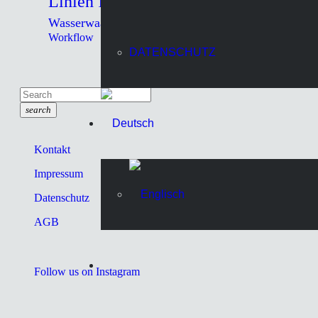
Techno
Linien
Technika
Technikardan
weitwinkeltüchtig
Wasserwaage
Workflow
DATENSCHUTZ
search
Kontakt
Impressum
Datenschutz
AGB
Follow us on Instagram