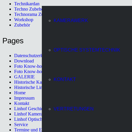
Technikardan
Techno Zubehör
Technorama Zubehör
Workshop
KAMERAWERK
Zubehör
Pages
OPTISCHE SYSTEMTECHNIK
Datenschutzerklärung
Download
Foto Know-how
Foto Know-how II
GALERIE
KONTAKT
Historische Kameras
Historische Linhof Kameras
Home
Impressum
Kontakt
Linhof Geschichte
VERTRETUNGEN
Linhof Kamerawerk
Linhof Optische Systemtechnik
Service
Termine und Events