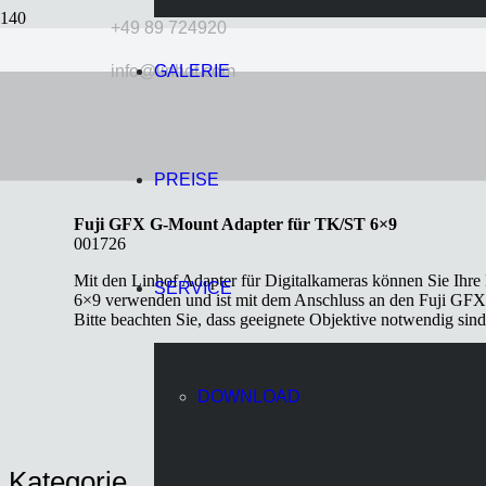
+49 89 724920
info@linhof.com
GALERIE
Fuji GFX G-Mount Adapter fu
vor 4 Jahren
Wolff
PREISE
Fuji GFX G-Mount Adapter für TK/ST 6×9
001726
Mit den Linhof Adapter für Digitalkameras können Sie Ihre
SERVICE
6×9 verwenden und ist mit dem Anschluss an den Fuji GF
Bitte beachten Sie, dass geeignete Objektive notwendig sin
DOWNLOAD
Kategorie