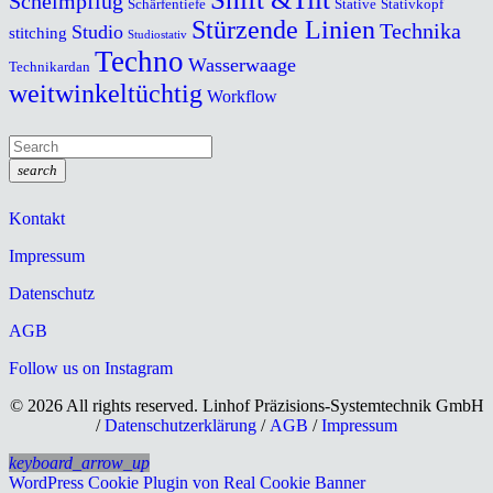
Scheimpflug
Schärfentiefe
Stative
Stativkopf
Stürzende Linien
Technika
Studio
stitching
Studiostativ
Techno
Wasserwaage
Technikardan
weitwinkeltüchtig
Workflow
search
Kontakt
Impressum
Datenschutz
AGB
Follow us on Instagram
© 2026 All rights reserved. Linhof Präzisions-Systemtechnik GmbH
/
Datenschutzerklärung
/
AGB
/
Impressum
keyboard_arrow_up
WordPress Cookie Plugin von Real Cookie Banner