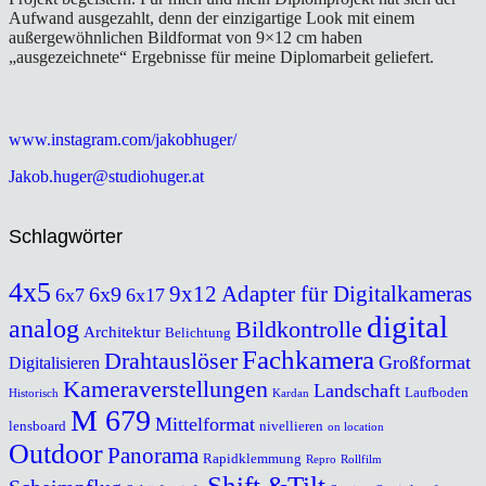
Aufwand ausgezahlt, denn der einzigartige Look mit einem
außergewöhnlichen Bildformat von 9×12 cm haben
„ausgezeichnete“ Ergebnisse für meine Diplomarbeit geliefert.
www.instagram.com/jakobhuger/
Jakob.huger@studiohuger.at
Schlagwörter
4x5
9x12
Adapter für Digitalkameras
6x9
6x7
6x17
digital
analog
Bildkontrolle
Architektur
Belichtung
Fachkamera
Drahtauslöser
Großformat
Digitalisieren
Kameraverstellungen
Landschaft
Laufboden
Historisch
Kardan
M 679
Mittelformat
lensboard
nivellieren
on location
Outdoor
Panorama
Rapidklemmung
Repro
Rollfilm
Shift &Tilt