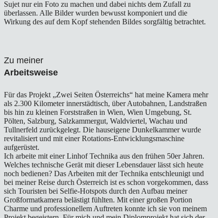
Sujet nur ein Foto zu machen und dabei nichts dem Zufall zu
überlassen. Alle Bilder wurden bewusst komponiert und die
Wirkung des auf dem Kopf stehenden Bildes sorgfältig betrachtet.
Zu meiner
Arbeitsweise
Für das Projekt „Zwei Seiten Österreichs“ hat meine Kamera mehr
als 2.300 Kilometer innerstädtisch, über Autobahnen, Landstraßen
bis hin zu kleinen Forststraßen in Wien, Wien Umgebung, St.
Pölten, Salzburg, Salzkammergut, Waldviertel, Wachau und
Tullnerfeld zurückgelegt. Die hauseigene Dunkelkammer wurde
revitalisiert und mit einer Rotations-Entwicklungsmaschine
aufgerüstet.
Ich arbeite mit einer Linhof Technika aus den frühen 50er Jahren.
Welches technische Gerät mit dieser Lebensdauer lässt sich heute
noch bedienen? Das Arbeiten mit der Technika entschleunigt und
bei meiner Reise durch Österreich ist es schon vorgekommen, dass
sich Touristen bei Selfie-Hotspots durch den Aufbau meiner
Großformatkamera belästigt fühlten. Mit einer großen Portion
Charme und professionellem Auftreten konnte ich sie von meinem
Projekt begeistern. Für mich und mein Diplomprojekt hat sich der