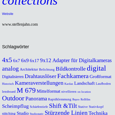
collections
Website
www.steffenjahn.com
Schlagwörter
4x5
9x12
Adapter für Digitalkameras
6x9
6x7
6x17
digital
analog
Bildkontrolle
Architektur
Belichtung
Fachkamera
Drahtauslöser
Großformat
Digitalisieren
Kameraverstellungen
Landschaft
Laufboden
Historisch
Kardan
M 679
Mittelformat
lensboard
nivellieren
on location
Outdoor
Panorama
Rapidklemmung
Repro
Rollfilm
Shift &Tilt
Scheimpflug
Schärfentiefe
Stative
Stativkopf
Stürzende Linien
Technika
Studio
stitching
Studiostativ