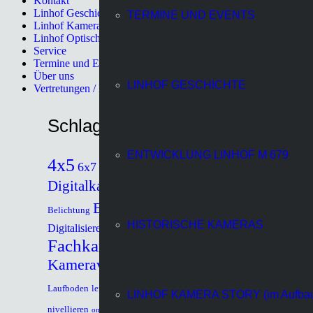
Kontakt
Linhof Geschichte
TERMINE UND EVENTS
Linhof Kamerawerk
Linhof Optische Systemtechnik
Service
Termine und Events
Über uns
LINHOF GESCHICHTE
Vertretungen / Distributors
Schlagwörter
ENTWICKLUNG LINHOF M 679
4x5
9x12
Adapter für
6x9
6x7
6x17
analog
Digitalkameras
Architektur
digital
Bildkontrolle
Belichtung
Drahtauslöser
HISTORISCHE KAMERAS
Digitalisieren
Fachkamera
Großformat
Historisch
Kameraverstellungen
Landschaft
Kardan
M 679
Mittelformat
Laufboden
lensboard
LINHOF KAMERA STORY (im Aufba
Outdoor
Panorama
nivellieren
on location