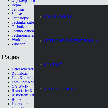
Objektivplatten
Repro
Seminar
Stative
KAMERAWERK
Stativköpfe
Technika Zubehör
Technikardan
Techno Zubehör
Technorama Zubehör
Workshop
OPTISCHE SYSTEMTECHNIK
Zubehör
Pages
KONTAKT
Datenschutzerklärung
Download
Foto Know-how
Foto Know-how II
GALERIE
VERTRETUNGEN
Historische Kameras
Historische Linhof Kameras
Home
Impressum