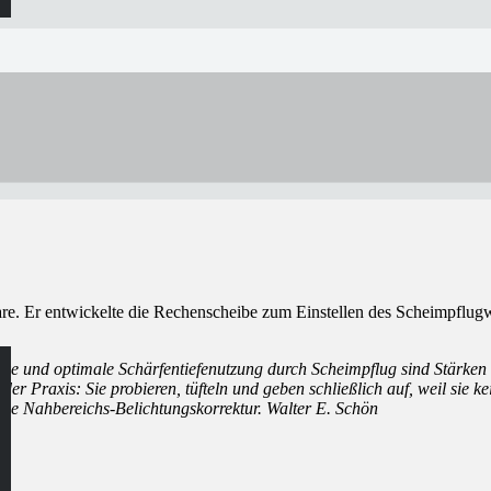
nare. Er entwickelte die Rechenscheibe zum Einstellen des Scheimpflug
ive und optimale Schärfen­tiefenutzung durch Scheimpflug sind Stärke
n der Praxis: Sie probieren, tüfteln und geben schließlich auf, weil sie
ie Nah­bereichs-Belich­tungs­korrektur. Walter E. Schön