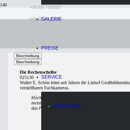
+49 89 724920
info@linhof.com
GALERIE
Rechenscheibe
vor 11 Jahren
Wolff
PREISE
Beschreibung
Beschreibung
Die Rechenscheibe
SERVICE
025130
Walter E. Schön leitet seit Jahren die Linhof Großbildsemi
verstellbaren Fachkameras.
Höchste Schärfe, perfekte Beherrschung der Perspekt
meisten „im Prinzip“ klar ist, scheitern viele daran i
DOWNLOAD
das Problem und liefert zudem die ideale Blende und d