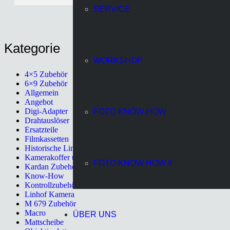
SERVICE
Kategorie
WORKSHOP
4×5 Zubehör
6×9 Zubehör
Allgemein
Angebot
Digi-Adapter
FOTO KNOW-HOW
Drahtauslöser
Ersatzteile
Filmkassetten
Historische Linhof Kameras
Kamerakoffer und Rucksack
FOTO KNOW HOW II
Kardan Zubehör
Know-How
Kontrollzubehör
Linhof Kamera
M 679 Zubehör
Macro
ÜBER UNS
Mattscheibe