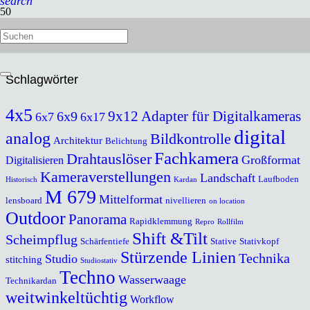
search
Griffplättchen für Technikardan
Schlagwörter
4x5
9x12
Adapter für Digitalkameras
6x9
6x7
6x17
digital
analog
Bildkontrolle
Architektur
Belichtung
Fachkamera
Drahtauslöser
Großformat
Digitalisieren
Kameraverstellungen
Landschaft
Laufboden
Historisch
Kardan
M 679
Mittelformat
lensboard
nivellieren
on location
Outdoor
Panorama
Rapidklemmung
Repro
Rollfilm
Shift &Tilt
Scheimpflug
Schärfentiefe
Stative
Stativkopf
Stürzende Linien
Technika
Studio
stitching
Studiostativ
Techno
Wasserwaage
Technikardan
weitwinkeltüchtig
Workflow