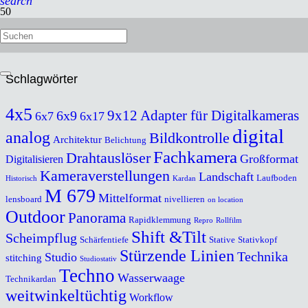
search
Professional Rohrstativ „Vintage“
Schlagwörter
4x5
9x12
Adapter für Digitalkameras
6x9
6x7
6x17
digital
analog
Bildkontrolle
Architektur
Belichtung
Fachkamera
Drahtauslöser
Großformat
Digitalisieren
Kameraverstellungen
Landschaft
Laufboden
Historisch
Kardan
M 679
Mittelformat
lensboard
nivellieren
on location
Outdoor
Panorama
Rapidklemmung
Repro
Rollfilm
Shift &Tilt
Scheimpflug
Schärfentiefe
Stative
Stativkopf
Stürzende Linien
Technika
Studio
stitching
Studiostativ
Techno
Wasserwaage
Technikardan
weitwinkeltüchtig
Workflow