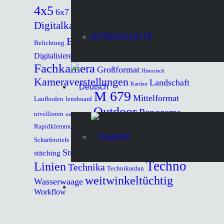
4x5
9x12
Adapter für
6x9
6x7
6x17
analog
Digitalkameras
Architektur
digital
DATENSCHUTZ
Bildkontrolle
Belichtung
Drahtauslöser
Digitalisieren
Fachkamera
Großformat
Historisch
Kameraverstellungen
Landschaft
Kardan
M 679
Mittelformat
Laufboden
lensboard
Outdoor
Panorama
nivellieren
on location
Scheimpflug
Rapidklemmung
Repro
Rollfilm
Shift &Tilt
Schärfentiefe
Stative
Stativkopf
Stürzende
Studio
stitching
Studiostativ
Techno
Linien
Technika
Technikardan
weitwinkeltüchtig
Wasserwaage
Workflow