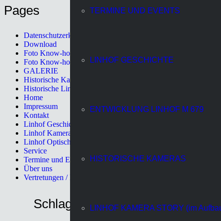
Pages
TERMINE UND EVENTS
Datenschutzerklärung
Download
Foto Know-how
LINHOF GESCHICHTE
Foto Know-how II
GALERIE
Historische Kameras
Historische Linhof Kameras
Home
Impressum
ENTWICKLUNG LINHOF M 679
Kontakt
Linhof Geschichte
Linhof Kamerawerk
Linhof Optische Systemtechnik
Service
HISTORISCHE KAMERAS
Termine und Events
Über uns
Vertretungen / Distributors
Schlagwörter
LINHOF KAMERA STORY (im Aufba