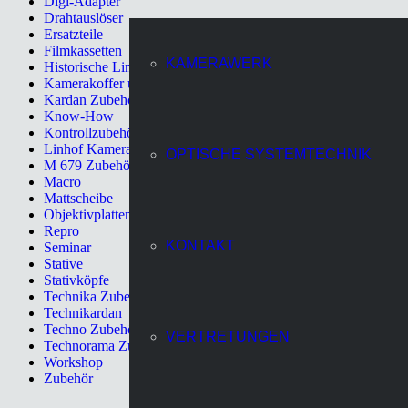
Digi-Adapter
Drahtauslöser
Ersatzteile
Filmkassetten
KAMERAWERK
Historische Linhof Kameras
Kamerakoffer und Rucksack
Kardan Zubehör
Know-How
Kontrollzubehör
Linhof Kamera
OPTISCHE SYSTEMTECHNIK
M 679 Zubehör
Macro
Mattscheibe
Objektivplatten
Repro
KONTAKT
Seminar
Stative
Stativköpfe
Technika Zubehör
Technikardan
Techno Zubehör
VERTRETUNGEN
Technorama Zubehör
Workshop
Zubehör