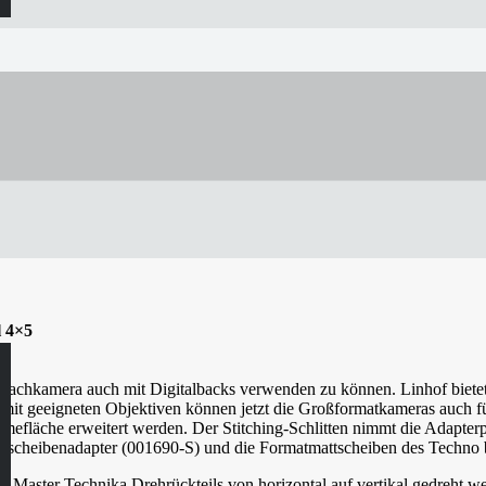
l 4×5
chkamera auch mit Digitalbacks verwenden zu können. Linhof bietet da
it geeigneten Objektiven können jetzt die Großformatkameras auch fü
efläche erweitert werden. Der Stitching-Schlitten nimmt die Adapter
ttscheibenadapter (001690-S) und die Formatmattscheiben des Techno
s Master Technika Drehrückteils von horizontal auf vertikal gedreht w