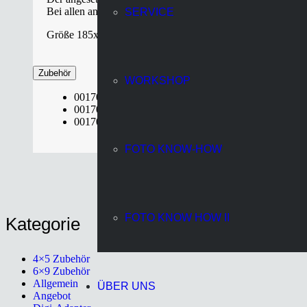
Bei allen anderen klassischen Kameras muss man das Rückteil
SERVICE
Größe 185x130x25 mm, Gewicht 460 g
Zubehör
WORKSHOP
001700 Adapterplatte für Hasselblad V
001701 Adapterplatte für Hasselblad H
001702 Adapterplatte für Leaf / Mamiya
FOTO KNOW-HOW
FOTO KNOW HOW II
Kategorie
4×5 Zubehör
6×9 Zubehör
Allgemein
ÜBER UNS
Angebot