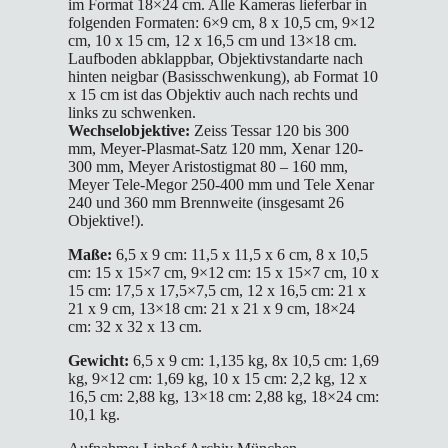
im Format 18×24 cm. Alle Kameras lieferbar in
folgenden Formaten: 6×9 cm, 8 x 10,5 cm, 9×12
cm, 10 x 15 cm, 12 x 16,5 cm und 13×18 cm.
Laufboden abklappbar, Objektivstandarte nach
hinten neigbar (Basisschwenkung), ab Format 10
x 15 cm ist das Objektiv auch nach rechts und
links zu schwenken.
Wechselobjektive:
Zeiss Tessar 120 bis 300
mm, Meyer-Plasmat-Satz 120 mm, Xenar 120-
300 mm, Meyer Aristostigmat 80 – 160 mm,
Meyer Tele-Megor 250-400 mm und Tele Xenar
240 und 360 mm Brennweite (insgesamt 26
Objektive!).
Maße:
6,5 x 9 cm: 11,5 x 11,5 x 6 cm, 8 x 10,5
cm: 15 x 15×7 cm, 9×12 cm: 15 x 15×7 cm, 10 x
15 cm: 17,5 x 17,5×7,5 cm, 12 x 16,5 cm: 21 x
21 x 9 cm, 13×18 cm: 21 x 21 x 9 cm, 18×24
cm: 32 x 32 x 13 cm.
Gewicht:
6,5 x 9 cm: 1,135 kg, 8x 10,5 cm: 1,69
kg, 9×12 cm: 1,69 kg, 10 x 15 cm: 2,2 kg, 12 x
16,5 cm: 2,88 kg, 13×18 cm: 2,88 kg, 18×24 cm:
10,1 kg.