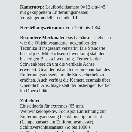
Kameratyp:
Laufbodenkamera 9×12 cm/4×5“
mit gekuppeltem Entfernungsmesser.
Vorgängermodell: Technika III.
Herstellungszeitraum:
Von 1956 bis 1964.
Besondere Merkmale:
Das Gehäuse ist, ebenso
wie die Objektivstandarte, gegenüber der
Technika Il insgesamt verstärkt. Die Standarte
besitzt jetzt Mittelachsenschwenkung statt der
bisherigen Basisschwenkung. Ferner ist der
Schwenkbereich um die vertikale Achse
erweitert. Geändert ist auch der Innenaufbau des
Entfernungsmessers um die Stoßsicherheit zu
erhöhen. Auch verfügt die Kamera erstmals über
Unendlich-Anschläge statt der bisherigen Kerben
im Oberschlitten.
Zubehör:
Einstellgerät für extremes (65 mm)
Weitwinkelobjektiv. Focuspot-Einrichtung zur
Entfernungsmessung bei dämmerigem Licht
(Lampenansatz am Entfernungsmesser),
Schlitzverschlussansatz ⅓o bis 1000 s.