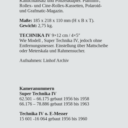
Kaltlichtansatz und Polizeiadapter. Planfilm-,
Rollex- und Cine-Rollex-Kassetten, Polaroid-
und Grafmatic-Magazin.
Maße:
185 x 218 x 110 mm (H x B x T).
Gewicht:
2,75 kg.
TECHNIKA IV
9×12 cm / 4×5″
Wie Modell , Super Technika IV, jedoch ohne
Entfernungsmesser. Einstellung über Mattscheibe
oder Meterskala und Rahmensucher.
Aufnahmen: Linhof Archiv
Kameranummern
Super Technika IV
62.501 – 66.175 gebaut 1956 bis 1958
66.176 – 78.886 gebaut 1958 bis 1963
Technika IV o. E-Messer
15 601 -16 064 gebaut 1956 bis 1960